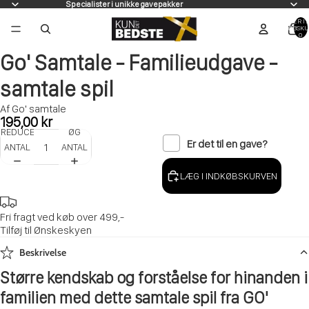
Specialister i unikke gavepakker
VARER I A
INDKØBSKU
0
Go' Samtale - Familieudgave -
samtale spil
Af Go' samtale
195,00 kr
REDUCER
ØG
Er det til en gave?
ANTAL
ANTAL
LÆG I INDKØBSKURVEN
Fri fragt ved køb over 499,-
Tilføj til Ønskeskyen
Beskrivelse
Større kendskab og forståelse for hinanden i
familien med dette samtale spil fra GO'