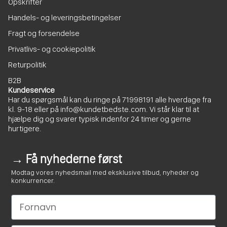
Opskrifter
Handels- og leveringsbetingelser
Fragt og forsendelse
Privatlivs- og cookiepolitik
Returpolitik
B2B
Kundeservice
Har du spørgsmål kan du ringe på
71998191
alle hverdage fra
kl. 9-18 eller på
info@kundetbedste.com
. Vi står klar til at
hjælpe dig og svarer typisk indenfor 24 timer og gerne
hurtigere.
→ Få nyhederne først
Modtag vores nyhedsmail med eksklusive tilbud, nyheder og
konkurrencer.
Le nom