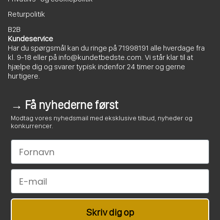
Returpolitik
B2B
Kundeservice
Har du spørgsmål kan du ringe på
71998191
alle hverdage fra
kl. 9-18 eller på
info@kundetbedste.com
. Vi står klar til at
hjælpe dig og svarer typisk indenfor 24 timer og gerne
hurtigere.
→ Få nyhederne først
Modtag vores nyhedsmail med eksklusive tilbud, nyheder og
konkurrencer.
Le nom
Email
Skriv dig op