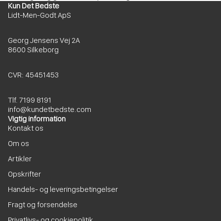
Kun Det Bedste
Lidt-Men-Godt ApS
Georg Jensens Vej 2A
8600 Silkeborg
CVR: 45451453
Tlf. 7199 8191
info@kundetbedste.com
Vigtig information
Kontakt os
Om os
Artikler
Opskrifter
Handels- og leveringsbetingelser
Fragt og forsendelse
Privatlivs- og cookiepolitik