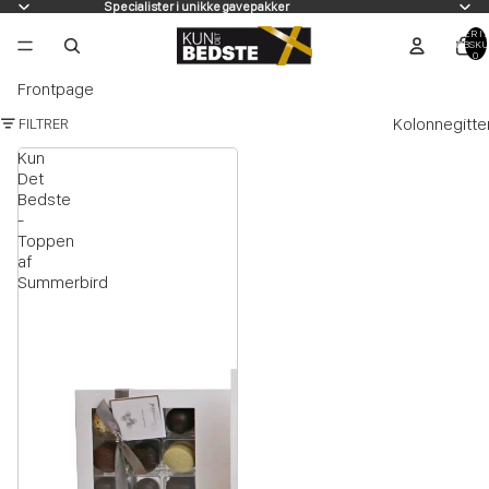
Specialister i unikke gavepakker
VARER I A
INDKØBSKU
0
Frontpage
Kolonnegitte
FILTRER
Kun
Det
Bedste
-
Toppen
af
Summerbird