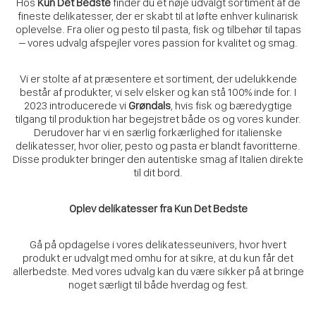
Hos
Kun Det Bedste
finder du et nøje udvalgt sortiment af de
fineste delikatesser, der er skabt til at løfte enhver kulinarisk
oplevelse. Fra olier og pesto til pasta, fisk og tilbehør til tapas
– vores udvalg afspejler vores passion for kvalitet og smag.
Vi er stolte af at præsentere et sortiment, der udelukkende
består af produkter, vi selv elsker og kan stå 100% inde for. I
2023 introducerede vi
Grøndals
, hvis fisk og bæredygtige
tilgang til produktion har begejstret både os og vores kunder.
Derudover har vi en særlig forkærlighed for italienske
delikatesser, hvor olier, pesto og pasta er blandt favoritterne.
Disse produkter bringer den autentiske smag af Italien direkte
til dit bord.
Oplev delikatesser fra Kun Det Bedste
Gå på opdagelse i vores delikatesseunivers, hvor hvert
produkt er udvalgt med omhu for at sikre, at du kun får det
allerbedste. Med vores udvalg kan du være sikker på at bringe
noget særligt til både hverdag og fest.