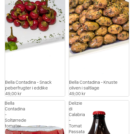
Bella Contadina - Snack
Bella Contadina - Knuste
peberfrugter i eddike
oliven i saltlage
49,00 kr
49,00 kr
Bella
Delizie
Contadina
di
-
Calabria
Soltørrede
-
tomater
Tomat
Passata