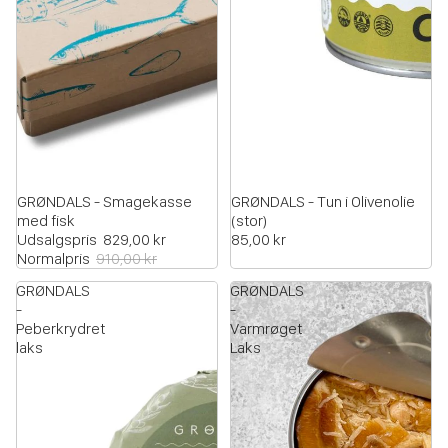
UDSOLGT
GRØNDALS - Smagekasse
GRØNDALS - Tun i Olivenolie
med fisk
(stor)
Udsalgspris
829,00 kr
85,00 kr
Normalpris
910,00 kr
GRØNDALS
GRØNDALS
-
-
Peberkrydret
Varmrøget
laks
Laks