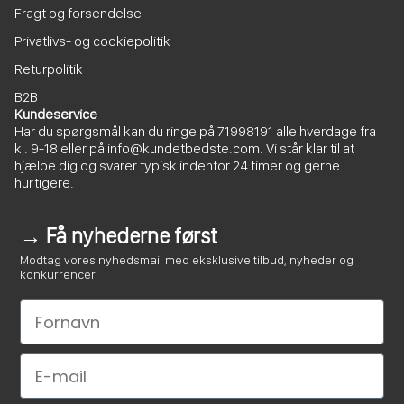
Fragt og forsendelse
Privatlivs- og cookiepolitik
Returpolitik
B2B
Kundeservice
Har du spørgsmål kan du ringe på
71998191
alle hverdage fra
kl. 9-18 eller på
info@kundetbedste.com
. Vi står klar til at
hjælpe dig og svarer typisk indenfor 24 timer og gerne
hurtigere.
→ Få nyhederne først
Modtag vores nyhedsmail med eksklusive tilbud, nyheder og
konkurrencer.
Le nom
Email