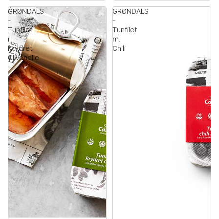
GRØNDALS
GRØNDALS
-
-
Tunfilet
Tunfilet
i
m.
Krydret
Chili
Olivenolie