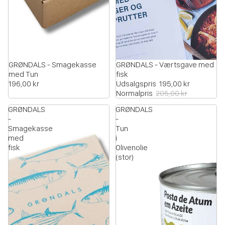
GRØNDALS - Smagekasse
UDSALG
GRØNDALS - Værtsgave med
med Tun
fisk
196,00 kr
Udsalgspris
195,00 kr
Normalpris
205,00 kr
GRØNDALS
GRØNDALS
-
-
Smagekasse
Tun
med
i
fisk
Olivenolie
(stor)