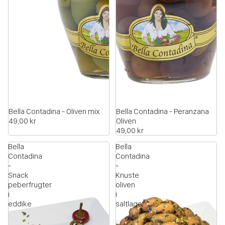
Bella Contadina - Oliven mix
Bella Contadina - Peranzana
49,00 kr
Oliven
49,00 kr
Bella
Bella
Contadina
Contadina
-
-
Snack
Knuste
peberfrugter
oliven
i
i
eddike
saltlage