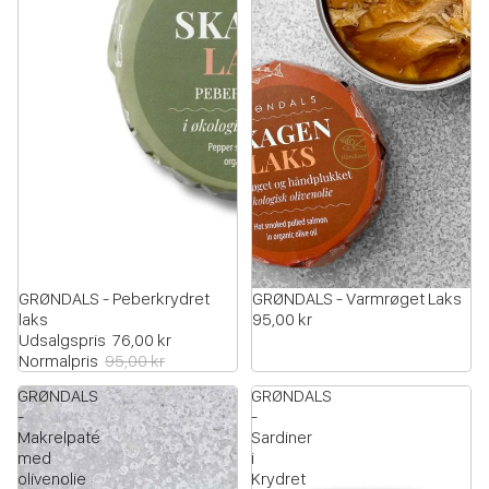
UDSALG
GRØNDALS - Peberkrydret
GRØNDALS - Varmrøget Laks
laks
95,00 kr
Udsalgspris
76,00 kr
Normalpris
95,00 kr
GRØNDALS
GRØNDALS
-
-
Makrelpaté
Sardiner
med
i
olivenolie
Krydret