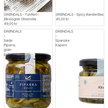
GRØNDALS - Tunfilet i
GRØNDALS - Spicy Banderillas
Økologisk Olivenolie
45,00 kr
49,00 kr
GRØNDALS
GRØNDALS
-
-
Søde
Spanske
Piparra,
Kapers
grøn
peber