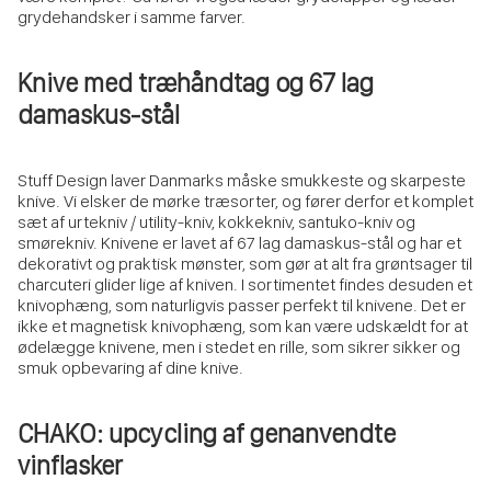
grydehandsker i samme farver.
Knive med træhåndtag og 67 lag
damaskus-stål
Stuff Design laver Danmarks måske smukkeste og skarpeste
knive. Vi elsker de mørke træsorter, og fører derfor et komplet
sæt af urtekniv / utility-kniv, kokkekniv, santuko-kniv og
smørekniv. Knivene er lavet af 67 lag damaskus-stål og har et
dekorativt og praktisk mønster, som gør at alt fra grøntsager til
charcuteri glider lige af kniven. I sortimentet findes desuden et
knivophæng, som naturligvis passer perfekt til knivene. Det er
ikke et magnetisk knivophæng, som kan være udskældt for at
ødelægge knivene, men i stedet en rille, som sikrer sikker og
smuk opbevaring af dine knive.
CHAKO: upcycling af genanvendte
vinflasker