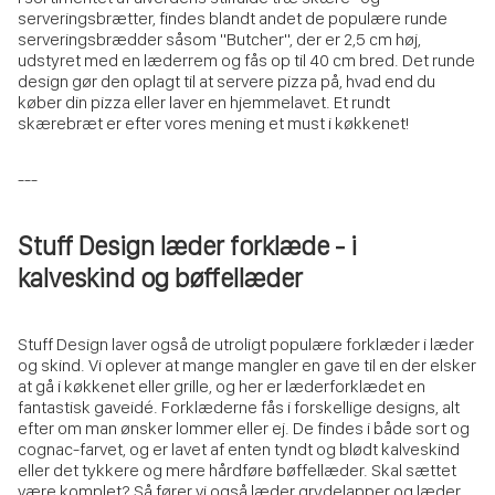
serveringsbrætter, findes blandt andet de populære runde
serveringsbrædder såsom "Butcher", der er 2,5 cm høj,
udstyret med en læderrem og fås op til 40 cm bred. Det runde
design gør den oplagt til at servere pizza på, hvad end du
køber din pizza eller laver en hjemmelavet. Et rundt
skærebræt er efter vores mening et must i køkkenet!
---
Stuff Design læder forklæde - i
kalveskind og bøffellæder
Stuff Design laver også de utroligt populære forklæder i læder
og skind. Vi oplever at mange mangler en gave til en der elsker
at gå i køkkenet eller grille, og her er læderforklædet en
fantastisk gaveidé. Forklæderne fås i forskellige designs, alt
efter om man ønsker lommer eller ej. De findes i både sort og
cognac-farvet, og er lavet af enten tyndt og blødt kalveskind
eller det tykkere og mere hårdføre bøffellæder. Skal sættet
være komplet? Så fører vi også læder grydelapper og læder