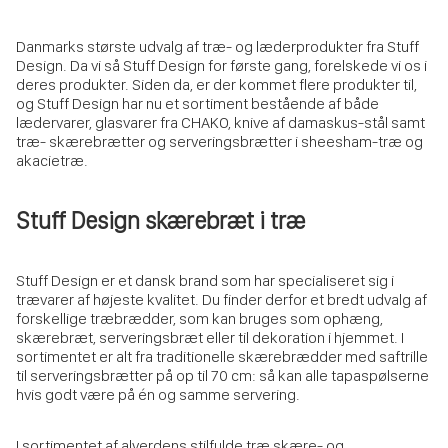
Danmarks største udvalg af træ- og læderprodukter fra Stuff
Design. Da vi så Stuff Design for første gang, forelskede vi os i
deres produkter. Siden da, er der kommet flere produkter til,
og Stuff Design har nu et sortiment bestående af både
lædervarer, glasvarer fra CHAKO, knive af damaskus-stål samt
træ- skærebrætter og serveringsbrætter i sheesham-træ og
akacietræ.
Stuff Design skærebræt i træ
Stuff Design er et dansk brand som har specialiseret sig i
trævarer af højeste kvalitet. Du finder derfor et bredt udvalg af
forskellige træbrædder, som kan bruges som ophæng,
skærebræt, serveringsbræt eller til dekoration i hjemmet. I
sortimentet er alt fra traditionelle skærebrædder med saftrille
til serveringsbrætter på op til 70 cm: så kan alle tapaspølserne
hvis godt være på én og samme servering.
I sortimentet af alverdens stilfulde træ skære- og