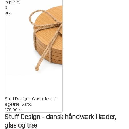
egetræ,
6
stk.
Stuff Design - Glasbrikker i
egetræ, 6 stk.
175,00 kr
Stuff Design - dansk håndværk i læder,
glas og træ