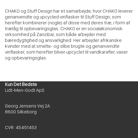
CHAKO og Stuff Design har et samarbejde, hvor CHAKO leverer
genanvendte og upcycled vinflasker til Stuff Design, som
herefter kombinerer (nogle) af disse med deres træ, i form af
trælåg til opbevaringsglas. CHAKO er en socialøkonomisk
virksomhed på Zanzibar, som både arbejder med
bæredygtighed og ansvarlighed. Her arbejder afrikanske
kvinder med at smelte- og slibe brugte og genanvendte
vinflasker, som herefter bliver upcyclet til vandkarafler, vaser
og opbevaringsglas.
Kun Det Bedste
Lidt-Men-Godt ApS
Georg Jensens Vej 2A
8600 Silkeborg
CVR: 45451453