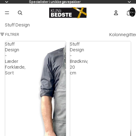
Specialister i unikke gavepakker
VARER I A
INDKØBSKU
0
Stuff Design
Kolonnegitte
FILTRER
Stuff
Stuff
Design
Design
-
-
Læder
Brødkniv,
Forklæde,
20
Sort
cm