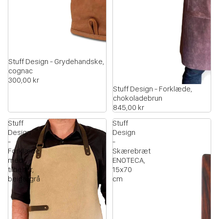
UDSOLGT
Stuff Design - Grydehandske,
cognac
300,00 kr
Stuff Design - Forklæde,
chokoladebrun
845,00 kr
Stuff
Stuff
Design
Design
-
-
Forklæde
Skærebræt
med
ENOTECA,
tilbehør,
15x70
beige/grå
cm