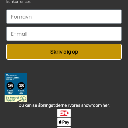
konkurrencer.
Le nom
Email
Skriv dig op
Du kan se åbningstiderne i vores showroom her.