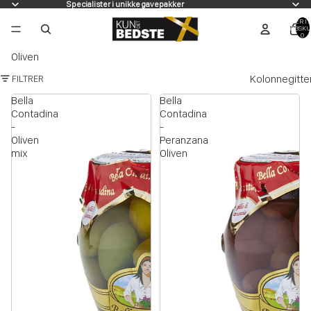
Specialister i unikke gavepakker
VARER I A
INDKØBSKU
0
Oliven
Kolonnegitte
FILTRER
Bella
Bella
Contadina
Contadina
-
-
Oliven
Peranzana
mix
Oliven