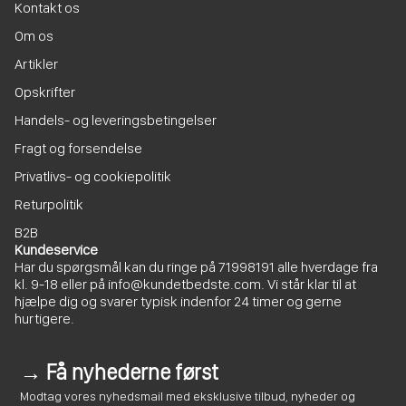
Kontakt os
Om os
Artikler
Opskrifter
Handels- og leveringsbetingelser
Fragt og forsendelse
Privatlivs- og cookiepolitik
Returpolitik
B2B
Kundeservice
Har du spørgsmål kan du ringe på
71998191
alle hverdage fra
kl. 9-18 eller på
info@kundetbedste.com
. Vi står klar til at
hjælpe dig og svarer typisk indenfor 24 timer og gerne
hurtigere.
→ Få nyhederne først
Modtag vores nyhedsmail med eksklusive tilbud, nyheder og