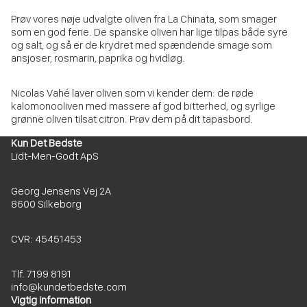
Prøv vores nøje udvalgte oliven fra La Chinata, som smager
som en god ferie. De spanske oliven har lige tilpas både syre
og salt, og så er de krydret med spændende smage som
ansjoser, rosmarin, paprika og hvidløg.
Nicolas Vahé laver oliven som vi kender dem: de røde
kalomonooliven med massere af god bitterhed, og syrlige
grønne oliven tilsat citron. Prøv dem på dit tapasbord.
Kun Det Bedste
Lidt-Men-Godt ApS
Georg Jensens Vej 2A
8600 Silkeborg
CVR: 45451453
Tlf. 7199 8191
info@kundetbedste.com
Vigtig information