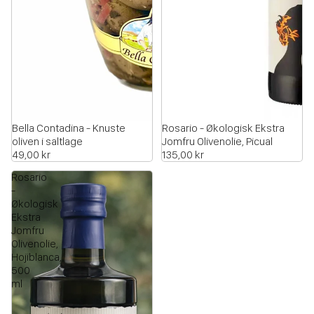
Bella Contadina - Knuste
Rosario - Økologisk Ekstra
oliven i saltlage
Jomfru Olivenolie, Picual
49,00 kr
135,00 kr
Rosario
-
Økologisk
Ekstra
Jomfru
Olivenolie,
Hojiblanca,
500
ml