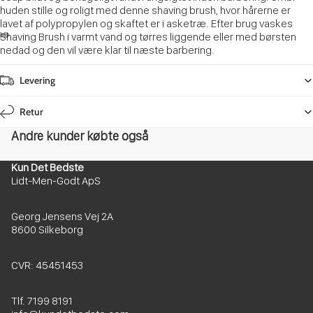
huden stille og roligt med denne shaving brush, hvor hårerne er
lavet af polypropylen og skaftet er i asketræ. Efter brug vaskes
Shaving Brush i varmt vand og tørres liggende eller med børsten
nedad og den vil være klar til næste barbering.
Levering
Retur
Andre kunder købte også
Kun Det Bedste
Lidt-Men-Godt ApS
Georg Jensens Vej 2A
8600 Silkeborg
CVR: 45451453
Tlf. 7199 8191