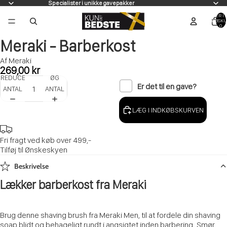
Specialister i unikke gavepakker
VARER I A
INDKØBSKU
0
Meraki - Barberkost
Af Meraki
269,00 kr
REDUCER
ØG
Er det til en gave?
ANTAL
ANTAL
LÆG I INDKØBSKURVEN
Fri fragt ved køb over 499,-
Tilføj til Ønskeskyen
Beskrivelse
Lækker barberkost fra Meraki
Brug denne shaving brush fra Meraki Men, til at fordele din shaving
soap blidt og behageligt rundt i angsigtet inden barbering. Smør