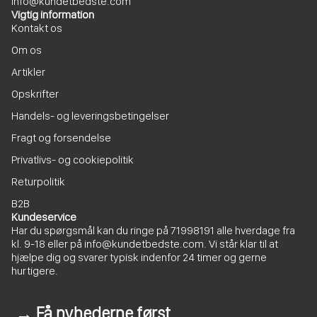
info@kundetbedste.com
Vigtig information
Kontakt os
Om os
Artikler
Opskrifter
Handels- og leveringsbetingelser
Fragt og forsendelse
Privatlivs- og cookiepolitik
Returpolitik
B2B
Kundeservice
Har du spørgsmål kan du ringe på
71998191
alle hverdage fra
kl. 9-18 eller på
info@kundetbedste.com
. Vi står klar til at
hjælpe dig og svarer typisk indenfor 24 timer og gerne
hurtigere.
→ Få nyhederne først