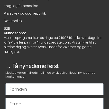
Fragt og forsendelse
Privatlivs- og cookiepolitik
Returpolitik
B2B
Kundeservice
Har du spørgsmål kan du ringe på
71998191
alle hverdage fra
kl. 9-18 eller på
info@kundetbedste.com
. Vi står klar til at
hjælpe dig og svarer typisk indenfor 24 timer og gerne
hurtigere.
→ Få nyhederne først
Modtag vores nyhedsmail med eksklusive tilbud, nyheder og
konkurrencer.
Le nom
Email