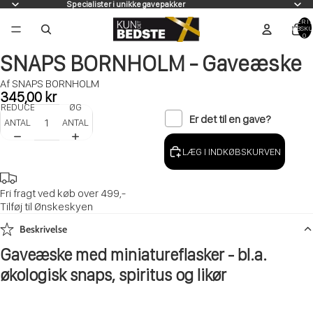
Specialister i unikke gavepakker
VARER I A
INDKØBSKU
0
SNAPS BORNHOLM - Gaveæske
Af SNAPS BORNHOLM
345,00 kr
REDUCER
ØG
Er det til en gave?
ANTAL
ANTAL
LÆG I INDKØBSKURVEN
Fri fragt ved køb over 499,-
Tilføj til Ønskeskyen
Beskrivelse
Gaveæske med miniatureflasker - bl.a.
økologisk snaps, spiritus og likør